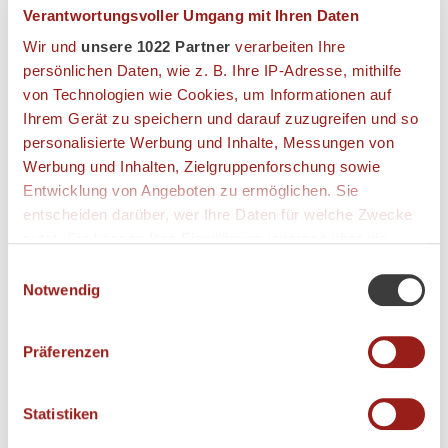
Verantwortungsvoller Umgang mit Ihren Daten
Wir und
unsere 1022 Partner
verarbeiten Ihre
persönlichen Daten, wie z. B. Ihre IP-Adresse, mithilfe
von Technologien wie Cookies, um Informationen auf
Ihrem Gerät zu speichern und darauf zuzugreifen und so
personalisierte Werbung und Inhalte, Messungen von
Werbung und Inhalten, Zielgruppenforschung sowie
Entwicklung von Angeboten zu ermöglichen. Sie
entscheiden darüber, wer Ihre Daten für welche Zwecke
nutzt. Sie können Ihre Einwilligung jederzeit über die
Cookie-Erklärung oder durch Klicken auf das Privacy
Einwilligungsauswahl
Trigger Symbol ändern oder widerrufen
Notwendig
Wenn Sie es erlauben, würden wir auch gerne:
Präferenzen
SIE HABEN FRAGEN?
Informationen über Ihre geografische Lage
KONTAKTIEREN SIE UNS!
erfassen, welche bis auf einige Meter genau sein
können
Statistiken
Ihr Gerät durch aktives Scannen nach