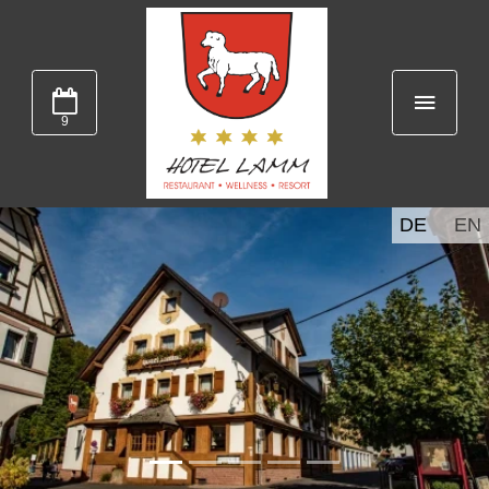
9
DE
EN