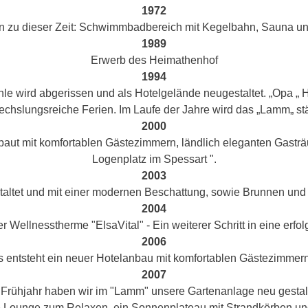
1972
in zu dieser Zeit: Schwimmbadbereich mit Kegelbahn, Sauna u
1989
Erwerb des Heimathenhof
1994
 wird abgerissen und als Hotelgelände neugestaltet. „Opa „ Her
echslungsreiche Ferien. Im Laufe der Jahre wird das „Lamm„ stä
2000
aut mit komfortablen Gästezimmern, ländlich eleganten Gastr
Logenplatz im Spessart ".
2003
altet und mit einer modernen Beschattung, sowie Brunnen und I
2004
 Wellnesstherme "ElsaVital" - Ein weiterer Schritt in eine erfol
2006
s entsteht ein neuer Hotelanbau mit komfortablen Gästezimmer
2007
 Frühjahr haben wir im "Lamm" unsere Gartenanlage neu gestalt
ne Lounge zum Relaxen, ein Sonnenplateau mit Strandkörben un