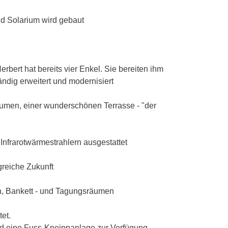
nd Solarium wird gebaut
bert hat bereits vier Enkel. Sie bereiten ihm
ndig erweitert und modernisiert
äumen, einer wunderschönen Terrasse - "der
nfrarotwärmestrahlern ausgestattet
greiche Zukunft
n, Bankett - und Tagungsräumen
et.
d eine Fuss-Kneippanlage zur Verfügung.