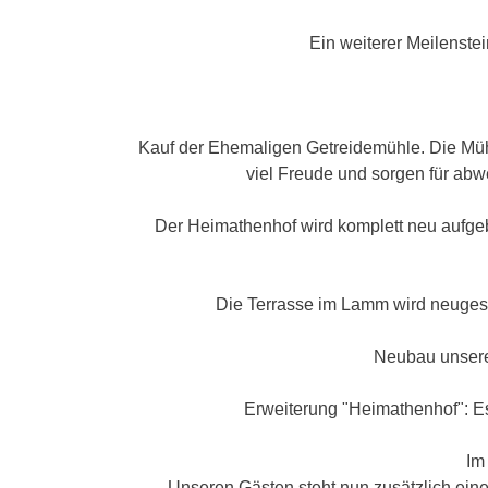
Ein weiterer Meilenste
Kauf der Ehemaligen Getreidemühle. Die Mühle
viel Freude und sorgen für abw
Der Heimathenhof wird komplett neu aufgeb
Die Terrasse im Lamm wird neugest
Neubau unserer
Erweiterung "Heimathenhof": E
Im
Unseren Gästen steht nun zusätzlich ei