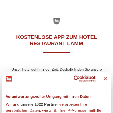
KOSTENLOSE APP ZUM HOTEL
RESTAURANT LAMM
Unser Hotel geht mir der Zeit. Deshalb finden Sie unsere
Gästemappe nun digital im Gastfreund-App, dem mobilen
Reiseführer für unser Hotel Restaurant Lamm in
Heimbuchenthal.
Verantwortungsvoller Umgang mit Ihren Daten
Mit Gastfreund stehen Ihnen jederzeit alle wichtigen
Informationen zu unserem Hotel sowie zur Urlaubsregion
Wir und
unsere 1022 Partner
verarbeiten Ihre
gebündelt bereit. Wer auf der Suche nach freien Beauty- und
persönlichen Daten, wie z. B. Ihre IP-Adresse, mithilfe
Massageanwendungen, aktuellen Neuigkeiten, dem