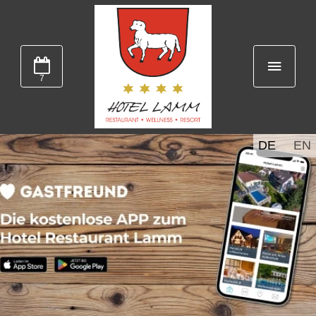
7
DE
EN