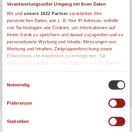
Verantwortungsvoller Umgang mit Ihren Daten
Wir und
unsere 1022 Partner
verarbeiten Ihre
persönlichen Daten, wie z. B. Ihre IP-Adresse, mithilfe
SE 8A HAUS BIRKENHOF - NEUBAU
von Technologien wie Cookies, um Informationen auf
Ihrem Gerät zu speichern und darauf zuzugreifen und so
personalisierte Werbung und Inhalte, Messungen von
Werbung und Inhalten, Zielgruppenforschung sowie
Entwicklung von Angeboten zu ermöglichen. Sie
entscheiden darüber, wer Ihre Daten für welche Zwecke
nutzt. Sie können Ihre Einwilligung jederzeit über die
Cookie-Erklärung oder durch Klicken auf das Privacy
Einwilligungsauswahl
Trigger Symbol ändern oder widerrufen
Notwendig
Wenn Sie es erlauben, würden wir auch gerne:
Präferenzen
Informationen über Ihre geografische Lage
erfassen, welche bis auf einige Meter genau sein
TAGUNGSPAUSCHALEN
können
Statistiken
Ihr Gerät durch aktives Scannen nach