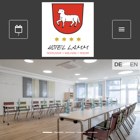
7
DE
EN