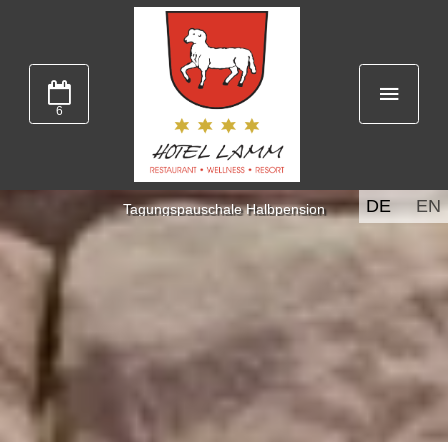
6
DE
EN
Tagungspauschale Halbpension