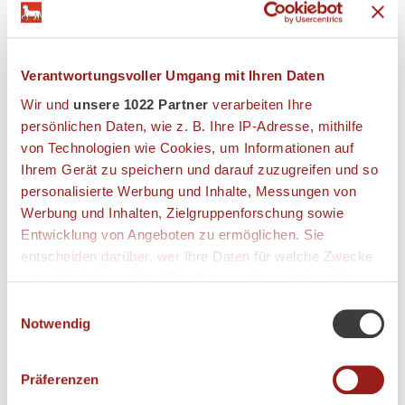
Nachname
Verantwortungsvoller Umgang mit Ihren Daten
Wir und
unsere 1022 Partner
verarbeiten Ihre
persönlichen Daten, wie z. B. Ihre IP-Adresse, mithilfe
von Technologien wie Cookies, um Informationen auf
Firma
Ihrem Gerät zu speichern und darauf zuzugreifen und so
personalisierte Werbung und Inhalte, Messungen von
Werbung und Inhalten, Zielgruppenforschung sowie
Strasse
Entwicklung von Angeboten zu ermöglichen. Sie
entscheiden darüber, wer Ihre Daten für welche Zwecke
nutzt. Sie können Ihre Einwilligung jederzeit über die
Postleitzahl
Cookie-Erklärung oder durch Klicken auf das Privacy
Einwilligungsauswahl
Trigger Symbol ändern oder widerrufen
Notwendig
Wenn Sie es erlauben, würden wir auch gerne:
Stadt
Präferenzen
Informationen über Ihre geografische Lage