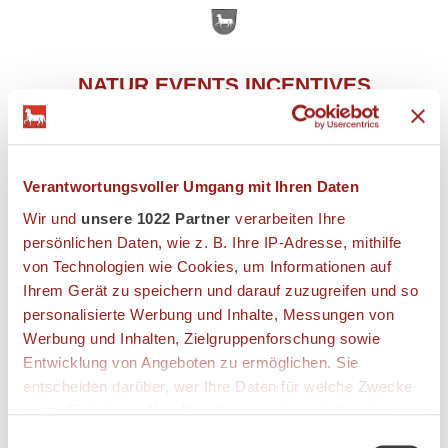
NATUR EVENTS INCENTIVES
Verantwortungsvoller Umgang mit Ihren Daten
Trainings für gestalterische Personalentwicklung
(Managementtraining), zielgerichtete Mitarbeiterführung,
Wir und
unsere 1022 Partner
verarbeiten Ihre
innovatives Teambuilding, begeisternde
persönlichen Daten, wie z. B. Ihre IP-Adresse, mithilfe
Mitarbeitermotivation, aktives Kommunikationstraining,
von Technologien wie Cookies, um Informationen auf
modernes Vertriebstraining und Neukundengewinnung.
Ihrem Gerät zu speichern und darauf zuzugreifen und so
personalisierte Werbung und Inhalte, Messungen von
DIETER TROLLMANN
Werbung und Inhalten, Zielgruppenforschung sowie
Entwicklung von Angeboten zu ermöglichen. Sie
entscheiden darüber, wer Ihre Daten für welche Zwecke
Agentur für Events, Trainings und Dienstleistungen
nutzt. Sie können Ihre Einwilligung jederzeit über die
naturevents.eu
Cookie-Erklärung oder durch Klicken auf das Privacy
Einwilligungsauswahl