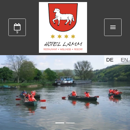
9
DE
EN