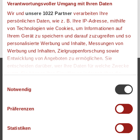
Verantwortungsvoller Umgang mit Ihren Daten
Wir und
unsere 1022 Partner
verarbeiten Ihre
persönlichen Daten, wie z. B. Ihre IP-Adresse, mithilfe
von Technologien wie Cookies, um Informationen auf
Ihrem Gerät zu speichern und darauf zuzugreifen und so
personalisierte Werbung und Inhalte, Messungen von
Werbung und Inhalten, Zielgruppenforschung sowie
Entwicklung von Angeboten zu ermöglichen. Sie
entscheiden darüber, wer Ihre Daten für welche Zwecke
nutzt. Sie können Ihre Einwilligung jederzeit über die
Kontakt
Cookie-Erklärung oder durch Klicken auf das Privacy
Karriere und Jobs
Einwilligungsauswahl
AGB | Widerruf
Trigger Symbol ändern oder widerrufen
Notwendig
Datenschutz
Impressum
Wenn Sie es erlauben, würden wir auch gerne:
Download
Präferenzen
Informationen über Ihre geografische Lage
Anfahrt
erfassen, welche bis auf einige Meter genau sein
Reiseversicherung
Newsletter Anmeldung
können
Statistiken
Abmeldung Newsletter
Ihr Gerät durch aktives Scannen nach
LAMM BONUS CARD