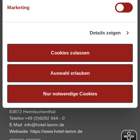
bestimmten Merkmalen (Fingerprinting) identifizieren
Marketing
Erfahren Sie mehr darüber, wie Ihre persönlichen Daten
verarbeitet werden, und legen Sie Ihre Präferenzen im
Abschnitt Einzelheiten
fest.
Details zeigen
Wir verwenden Cookies, um Inhalte und Anzeigen zu
personalisieren, Funktionen für soziale Medien anbieten
Cookies zulassen
zu können und die Zugriffe auf unsere Website zu
analysieren. Außerdem geben wir Informationen zu Ihrer
Verwendung unserer Website an unsere Partner für
Auswahl erlauben
soziale Medien, Werbung und Analysen weiter. Unsere
Partner führen diese Informationen möglicherweise mit
weiteren Daten zusammen, die Sie ihnen bereitgestellt
Nur notwendige Cookies
Hotel Lamm
haben oder die sie im Rahmen Ihrer Nutzung der Dienste
St.-Martinus-Str. 1
gesammelt haben.
63872 Heimbuchenthal
Telefon:
+49 (0)6092 944 - 0
E-Mail:
info@hotel-lamm.de
Webseite:
https://www.hotel-lamm.de