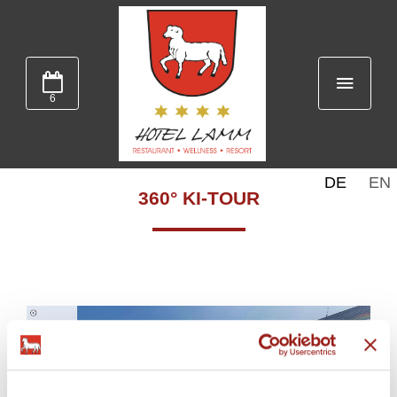
6
DE
EN
360° KI-TOUR