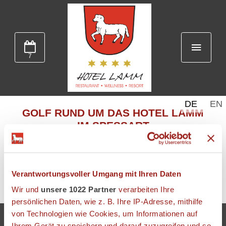
7
DE
EN
GOLF RUND UM DAS HOTEL LAMM
IM SPESSART
Verantwortungsvoller Umgang mit Ihren Daten
Golf_Rund um das RÄUBERLAND_Hotel Lamm.pdf
Wir und
unsere 1022 Partner
verarbeiten Ihre
persönlichen Daten, wie z. B. Ihre IP-Adresse, mithilfe
von Technologien wie Cookies, um Informationen auf
Ihrem Gerät zu speichern und darauf zuzugreifen und so