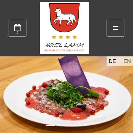
7
DE
EN