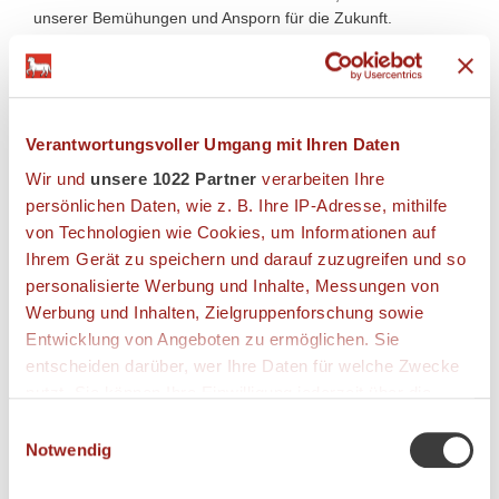
unserer Bemühungen und Ansporn für die Zukunft.
Lassen Sie sich unser Angebot auf der Zunge zergehen!
LECKERES AUS UNSERER
Verantwortungsvoller Umgang mit Ihren Daten
SPEISEKARTE
Wir und
unsere 1022 Partner
verarbeiten Ihre
persönlichen Daten, wie z. B. Ihre IP-Adresse, mithilfe
von Technologien wie Cookies, um Informationen auf
Ihrem Gerät zu speichern und darauf zuzugreifen und so
EIN KULINARISCHER STREIFZUG
personalisierte Werbung und Inhalte, Messungen von
Werbung und Inhalten, Zielgruppenforschung sowie
Regionale und Internationale Küche erwartet Sie.
Entwicklung von Angeboten zu ermöglichen. Sie
entscheiden darüber, wer Ihre Daten für welche Zwecke
nutzt. Sie können Ihre Einwilligung jederzeit über die
SPEISEKARTE
Cookie-Erklärung oder durch Klicken auf das Privacy
Einwilligungsauswahl
Trigger Symbol ändern oder widerrufen
Notwendig