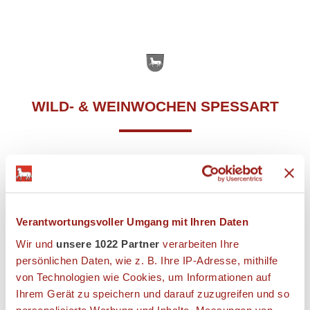
WILD- & WEINWOCHEN SPESSART
Regionale Spezialitäten von heimischem Wild komponiert mit
korrespondierenden Weinen. Genießen Sie unsere
wunderbaren herbstlichen Gerichte.
Verantwortungsvoller Umgang mit Ihren Daten
Auch als
Arrangement
buchbar
Wir und
unsere 1022 Partner
verarbeiten Ihre
Reservieren Sie Ihren Tisch in unserem Restaurant
hier
persönlichen Daten, wie z. B. Ihre IP-Adresse, mithilfe
online oder Telefonisch unter 06092-9440
von Technologien wie Cookies, um Informationen auf
Ihrem Gerät zu speichern und darauf zuzugreifen und so