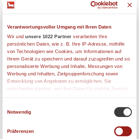
Anzahl Sitzplätze:
75
Anzahl Tische:
18
Verantwortungsvoller Umgang mit Ihren Daten
Akzeptierte Zahlungsmethoden:
Wir und
unsere 1022 Partner
verarbeiten Ihre
persönlichen Daten, wie z. B. Ihre IP-Adresse, mithilfe
ANNEHMLICHKEITEN
von Technologien wie Cookies, um Informationen auf
Ihrem Gerät zu speichern und darauf zuzugreifen und so
Raucherbereich, Behindertengerecht, Aufzug
personalisierte Werbung und Inhalte, Messungen von
Werbung und Inhalten, Zielgruppenforschung sowie
Entwicklung von Angeboten zu ermöglichen. Sie
RESTAURANT ÖFFNUNGSZEITEN
entscheiden darüber, wer Ihre Daten für welche Zwecke
nutzt. Sie können Ihre Einwilligung jederzeit über die
Montag - Sonntag
11:00 - 22:00
Cookie-Erklärung oder durch Klicken auf das Privacy
Einwilligungsauswahl
Trigger Symbol ändern oder widerrufen
Notwendig
KÜCHE ÖFFNUNGSZEITEN
Wenn Sie es erlauben, würden wir auch gerne:
Montag - Sonntag
12:00 - 14:00
Präferenzen
Informationen über Ihre geografische Lage