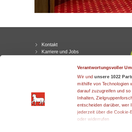
Kontakt
Karriere und Jobs
AGB | Widerruf
Datenschutz
Verantwortungsvoller Um
Impressum
Wir und
unsere 1022 Part
Download
mithilfe von Technologien
Anfahrt
darauf zuzugreifen und so
Reiseversicherung
Inhalten, Zielgruppenfors
Newsletter Anmeldung
entscheiden darüber, wer I
Abmeldung Newsletter
jederzeit über die Cookie
LAMM BONUS CARD
oder widerrufen