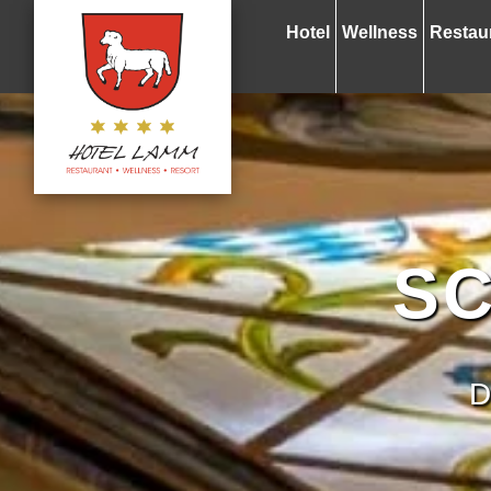
Hotel
Wellness
Restau
S
D