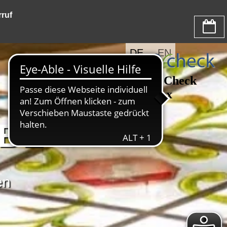
ruf
DE
EN
BE
en