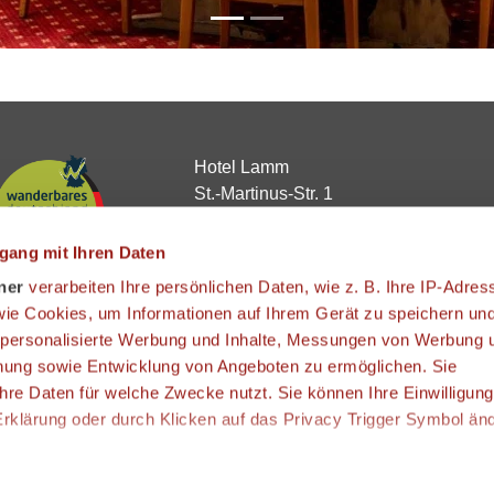
Hotel Lamm
St.-Martinus-Str. 1
63872 Heimbuchenthal
Telefon:
+49 (0)6092 944 - 0
gang mit Ihren Daten
E-Mail:
info@hotel-lamm.de
ner
verarbeiten Ihre persönlichen Daten, wie z. B. Ihre IP-Adres
Webseite:
https://www.hotel-lamm.de
 wie Cookies, um Informationen auf Ihrem Gerät zu speichern un
 personalisierte Werbung und Inhalte, Messungen von Werbung 
chung sowie Entwicklung von Angeboten zu ermöglichen. Sie
hre Daten für welche Zwecke nutzt. Sie können Ihre Einwilligung
-Erklärung oder durch Klicken auf das Privacy Trigger Symbol än