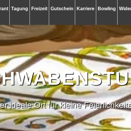
rant
Tagung
Freizeit
Gutschein
Karriere
Bowling
Wider
CHWABENSTU
er ideale Ort für kleine Feierlichkeit