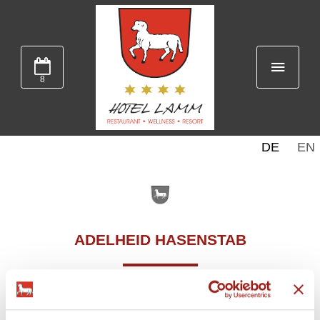
8
DE
EN
ADELHEID HASENSTAB