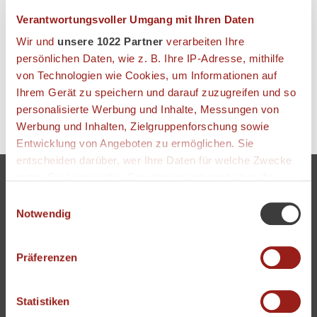
DETAILS
Verantwortungsvoller Umgang mit Ihren Daten
Position:
Restaurantleitung
Wir und
unsere 1022 Partner
verarbeiten Ihre
persönlichen Daten, wie z. B. Ihre IP-Adresse, mithilfe
Telefon:
+49 6092 944 0
von Technologien wie Cookies, um Informationen auf
E-Mail:
info@hotel-lamm.de
Ihrem Gerät zu speichern und darauf zuzugreifen und so
personalisierte Werbung und Inhalte, Messungen von
Werbung und Inhalten, Zielgruppenforschung sowie
Entwicklung von Angeboten zu ermöglichen. Sie
entscheiden darüber, wer Ihre Daten für welche Zwecke
nutzt. Sie können Ihre Einwilligung jederzeit über die
Kontakt
Cookie-Erklärung oder durch Klicken auf das Privacy
Einwilligungsauswahl
Karriere und Jobs
Trigger Symbol ändern oder widerrufen
Notwendig
AGB | Widerruf
Datenschutz
Wenn Sie es erlauben, würden wir auch gerne:
Impressum
Präferenzen
Informationen über Ihre geografische Lage
Download
Anfahrt
erfassen, welche bis auf einige Meter genau sein
Reiseversicherung
können
Statistiken
Newsletter Anmeldung
Ihr Gerät durch aktives Scannen nach