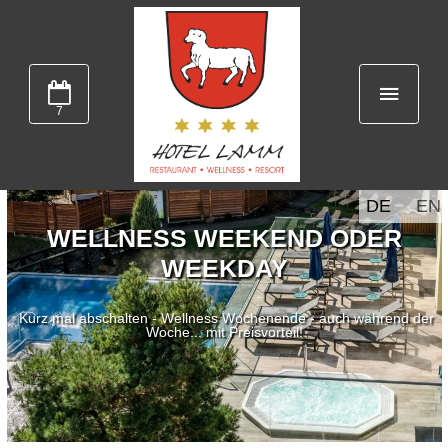
7
DE
EN
WELLNESS WEEKEND ODER
WEEKDAY
Kurz mal abschalten - Wellness Wochenende - auch während der
Woche... mit Preisvorteil!