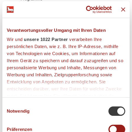
1 x Klassische Gesichtsbehandlung
1 x Teilkörper-Massage
Nutzung unserer exklusiven Wellness-Therme mit
Pool- und Saunalandschaft
Verantwortungsvoller Umgang mit Ihren Daten
Gerne können Sie weitere Wellnesswünsche im voraus
Wir und
unsere 1022 Partner
verarbeiten Ihre
reservieren - Unsere Preisliste mit Angeboten finden Sie
>>
HIER
persönlichen Daten, wie z. B. Ihre IP-Adresse, mithilfe
von Technologien wie Cookies, um Informationen auf
Hinweis:
Dieses Arrangement ist auch unter der Woche
Ihrem Gerät zu speichern und darauf zuzugreifen und so
buchbar
personalisierte Werbung und Inhalte, Messungen von
Werbung und Inhalten, Zielgruppenforschung sowie
Entwicklung von Angeboten zu ermöglichen. Sie
Bildergalerie
entscheiden darüber, wer Ihre Daten für welche Zwecke
nutzt. Sie können Ihre Einwilligung jederzeit über die
Angebot buchen
Cookie-Erklärung oder durch Klicken auf das Privacy
Einwilligungsauswahl
Trigger Symbol ändern oder widerrufen
Notwendig
Wenn Sie es erlauben, würden wir auch gerne:
ZEITRÄUME
ANREISETAGE
Präferenzen