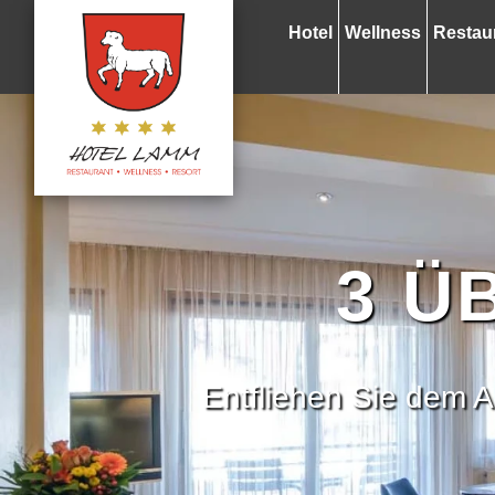
Hotel
Wellness
Restau
3 Ü
Entfliehen Sie dem 