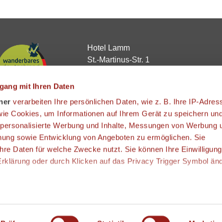
Hotel Lamm
St.-Martinus-Str. 1
63872 Heimbuchenthal
Telefon:
+49 (0)6092 944 - 0
gang mit Ihren Daten
E-Mail:
info@hotel-lamm.de
ner
verarbeiten Ihre persönlichen Daten, wie z. B. Ihre IP-Adres
Webseite:
https://www.hotel-lamm.de
 wie Cookies, um Informationen auf Ihrem Gerät zu speichern un
 personalisierte Werbung und Inhalte, Messungen von Werbung 
chung sowie Entwicklung von Angeboten zu ermöglichen. Sie
hre Daten für welche Zwecke nutzt. Sie können Ihre Einwilligung
-Erklärung oder durch Klicken auf das Privacy Trigger Symbol än
den wir auch gerne:
 Ihre geografische Lage erfassen, welche bis auf einige Meter g