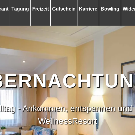
rant
Tagung
Freizeit
Gutschein
Karriere
Bowling
Wider
BERNACHTU
Alltag - Ankommen, entspannen und 
WellnessResort