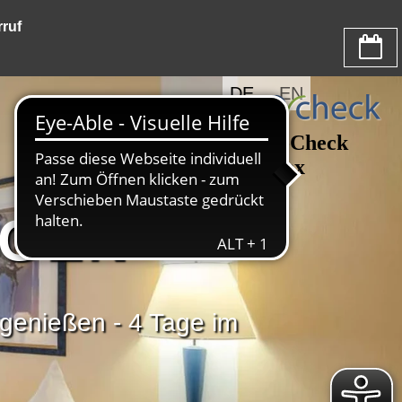
ruf
DE
EN
NGEN
genießen - 4 Tage im