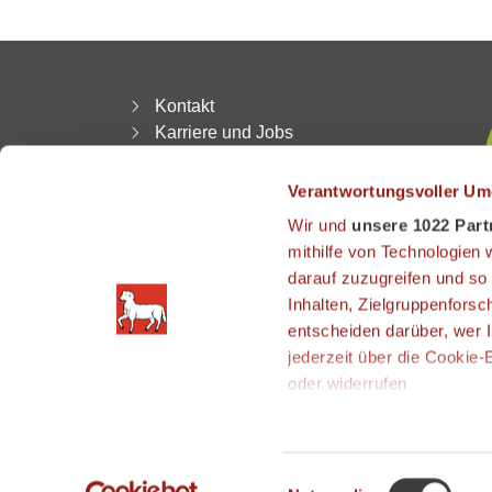
Kontakt
Karriere und Jobs
AGB | Widerruf
Datenschutz
Verantwortungsvoller Um
Impressum
Wir und
unsere 1022 Part
Download
mithilfe von Technologien
Anfahrt
darauf zuzugreifen und so
Reiseversicherung
Inhalten, Zielgruppenfors
Newsletter Anmeldung
entscheiden darüber, wer I
Abmeldung Newsletter
jederzeit über die Cookie
LAMM BONUS CARD
oder widerrufen
Wenn Sie es erlauben, wür
Informationen über
Einwilligungsauswahl