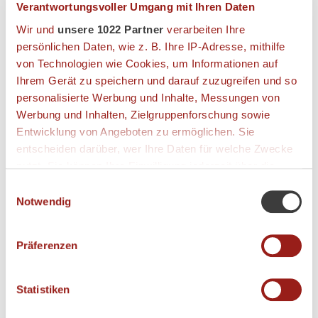
Mindestaufenthalt:
Verantwortungsvoller Umgang mit Ihren Daten
Haupthaus 4 Nächte
Wir und
unsere 1022 Partner
verarbeiten Ihre
Palais 5 Nächte
Haus Birkenhof / Haus Maximilian 3 Nächte
persönlichen Daten, wie z. B. Ihre IP-Adresse, mithilfe
von Technologien wie Cookies, um Informationen auf
Anreise:
Ihrem Gerät zu speichern und darauf zuzugreifen und so
Christi Himmelfahrt 14.5.2026
personalisierte Werbung und Inhalte, Messungen von
Pfingsten 22.5.2026
Werbung und Inhalten, Zielgruppenforschung sowie
Fronleichnam 4.6.2026
Entwicklung von Angeboten zu ermöglichen. Sie
entscheiden darüber, wer Ihre Daten für welche Zwecke
nutzt. Sie können Ihre Einwilligung jederzeit über die
Bildergalerie
Cookie-Erklärung oder durch Klicken auf das Privacy
Einwilligungsauswahl
Trigger Symbol ändern oder widerrufen
Notwendig
Angebot buchen
Wenn Sie es erlauben, würden wir auch gerne:
Präferenzen
Informationen über Ihre geografische Lage
erfassen, welche bis auf einige Meter genau sein
können
Statistiken
Ihr Gerät durch aktives Scannen nach