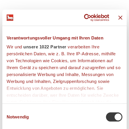
Image gallery
Verantwortungsvoller Umgang mit Ihren Daten
DETAILS
Wir und
unsere 1022 Partner
verarbeiten Ihre
persönlichen Daten, wie z. B. Ihre IP-Adresse, mithilfe
Number of seats:
80
von Technologien wie Cookies, um Informationen auf
Ihrem Gerät zu speichern und darauf zuzugreifen und so
Number of tables:
20
personalisierte Werbung und Inhalte, Messungen von
List of Accepted payments:
Werbung und Inhalten, Zielgruppenforschung sowie
Entwicklung von Angeboten zu ermöglichen. Sie
entscheiden darüber, wer Ihre Daten für welche Zwecke
AMENITIES
nutzt. Sie können Ihre Einwilligung jederzeit über die
air conditioner, Wheelchair accessible, elevator
Cookie-Erklärung oder durch Klicken auf das Privacy
Einwilligungsauswahl
Trigger Symbol ändern oder widerrufen
Notwendig