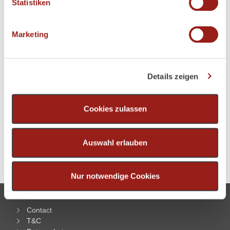
können
Statistiken
Ihr Gerät durch aktives Scannen nach
Monday - Sunday
05:00 pm - 09:00 pm
bestimmten Merkmalen (Fingerprinting) identifizieren
Marketing
Erfahren Sie mehr darüber, wie Ihre persönlichen Daten
verarbeitet werden, und legen Sie Ihre Präferenzen im
Abschnitt Einzelheiten
fest.
Details zeigen
Wir verwenden Cookies, um Inhalte und Anzeigen zu
personalisieren, Funktionen für soziale Medien anbieten
Cookies zulassen
Previous
Next
zu können und die Zugriffe auf unsere Website zu
analysieren. Außerdem geben wir Informationen zu Ihrer
Verwendung unserer Website an unsere Partner für
Auswahl erlauben
soziale Medien, Werbung und Analysen weiter. Unsere
Partner führen diese Informationen möglicherweise mit
weiteren Daten zusammen, die Sie ihnen bereitgestellt
Nur notwendige Cookies
haben oder die sie im Rahmen Ihrer Nutzung der Dienste
gesammelt haben.
Contact
T&C