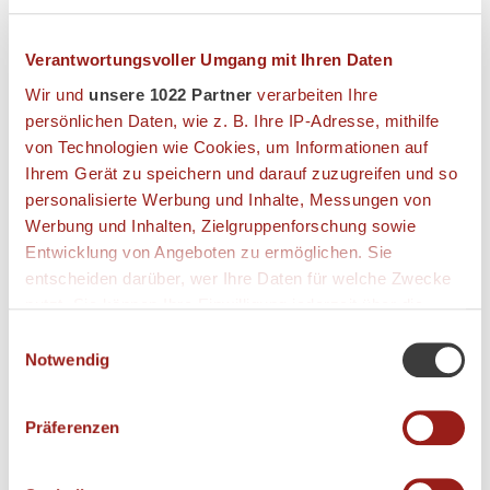
Number of seats:
50
Verantwortungsvoller Umgang mit Ihren Daten
Number of tables:
10
Wir und
unsere 1022 Partner
verarbeiten Ihre
persönlichen Daten, wie z. B. Ihre IP-Adresse, mithilfe
List of Accepted payments:
von Technologien wie Cookies, um Informationen auf
Ihrem Gerät zu speichern und darauf zuzugreifen und so
personalisierte Werbung und Inhalte, Messungen von
AMENITIES
Werbung und Inhalten, Zielgruppenforschung sowie
Non smoking area, Wheelchair accessible, elevator
Entwicklung von Angeboten zu ermöglichen. Sie
entscheiden darüber, wer Ihre Daten für welche Zwecke
nutzt. Sie können Ihre Einwilligung jederzeit über die
RESTAURANT OPENING HOURS
Cookie-Erklärung oder durch Klicken auf das Privacy
Einwilligungsauswahl
Trigger Symbol ändern oder widerrufen
Notwendig
Monday - Sunday
11:00 am - 11:00 pm
Wenn Sie es erlauben, würden wir auch gerne:
Präferenzen
KITCHEN OPENING HOURS
Informationen über Ihre geografische Lage
erfassen, welche bis auf einige Meter genau sein
Monday - Sunday
11:30 am - 02:00 pm