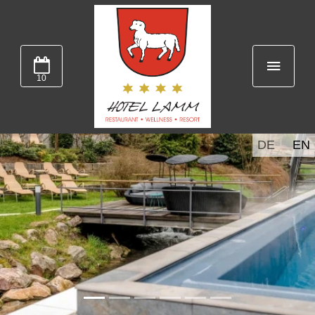
10
DE
EN