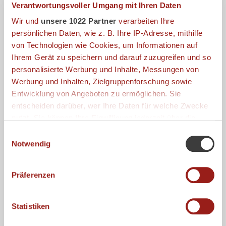
Verantwortungsvoller Umgang mit Ihren Daten
Wir und
unsere 1022 Partner
verarbeiten Ihre
persönlichen Daten, wie z. B. Ihre IP-Adresse, mithilfe
MASSAGES, PACKAGES, PEELINGS
von Technologien wie Cookies, um Informationen auf
Ihrem Gerät zu speichern und darauf zuzugreifen und so
personalisierte Werbung und Inhalte, Messungen von
Werbung und Inhalten, Zielgruppenforschung sowie
Entwicklung von Angeboten zu ermöglichen. Sie
entscheiden darüber, wer Ihre Daten für welche Zwecke
nutzt. Sie können Ihre Einwilligung jederzeit über die
Cookie-Erklärung oder durch Klicken auf das Privacy
Einwilligungsauswahl
Trigger Symbol ändern oder widerrufen
Notwendig
Wenn Sie es erlauben, würden wir auch gerne:
Präferenzen
Informationen über Ihre geografische Lage
erfassen, welche bis auf einige Meter genau sein
BEAUTY TREATMENTS
können
Statistiken
Ihr Gerät durch aktives Scannen nach